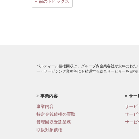
« 前のトピックス
パルティール債権回収は、グループ内企業各社が永年にわた
ー・サービシング業務等にも精通する総合サービサーを目指
事業内容
サー
事業内容
サービ
特定金銭債権の買取
サービ
管理回収受託業務
サービ
取扱対象債権